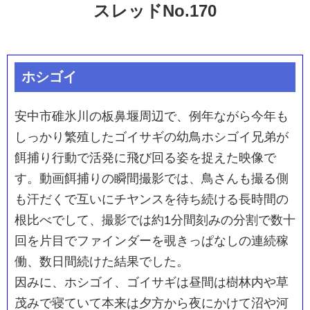
スレッドNo.170
ホシゴイ
安中市碓氷川の板鼻堰周辺で、例年ながら今年も
しっかり繁殖したゴイサギの幼鳥ホシゴイ兄弟が
餌捕り行動で活発に飛び回る姿を捉えた映像で
す。動画餌捕りの瞬間撮影では、鳥さんも撮る側
も汗だくで互いにチヤンスを待ち続ける長時間の
根比べでして、撮影では約1分間刻みの分割で数十
回を片目でファインダーを覗きっぱなしの連続稼
働、数日間続けた結果でした。
因みに、ホシゴイ、ゴイサギは昼間は樹林内や草
茂みで寝ていて本来は夕方から夜にかけて沼や河