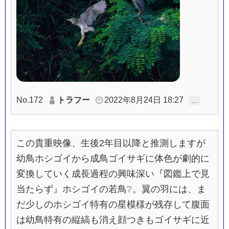
No.172
トラフー
2022年8月24日 18:27
…
この貴重映像、生後2年目以降と推測しますが
幼鳥ホシゴイから成鳥ゴイサギに体色が劇的に
変換していく成長過程の興味深い『図鑑上で見
当たらず』ホシゴイの若鳥❔。翼の羽には、ま
だ少しのホシゴイ特有の星模様が残存して腹面
は幼鳥特有の縦縞も消え顔つきもゴイサギに近