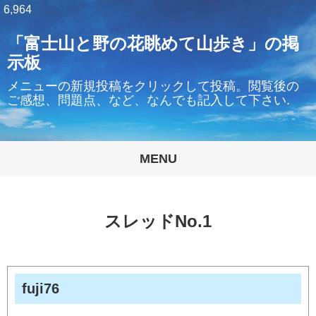
6,964
「富士山と野の花眺めて山歩き」の掲
示板
メニューの新規投稿をクリックして投稿。閲覧後の
ご感想、問題点、など、なんでも記入して下さい.
MENU
スレッドNo.1
fuji76