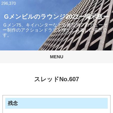
296,370
Gメンビルのラウンジ2022ー掲示板ー
Ｇメン75、キイハンターなど近藤照男プロデューサ
ー制作のアクションドラマを懐かしみ楽しむ場所で
す。
MENU
スレッドNo.607
残念