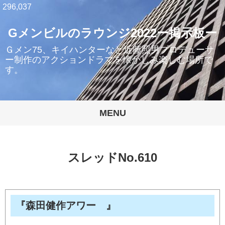
296,037
Gメンビルのラウンジ2022ー掲示板ー
Ｇメン75、キイハンターなど近藤照男プロデューサ
ー制作のアクションドラマを懐かしみ楽しむ場所で
す。
MENU
スレッドNo.610
『森田健作アワー 』