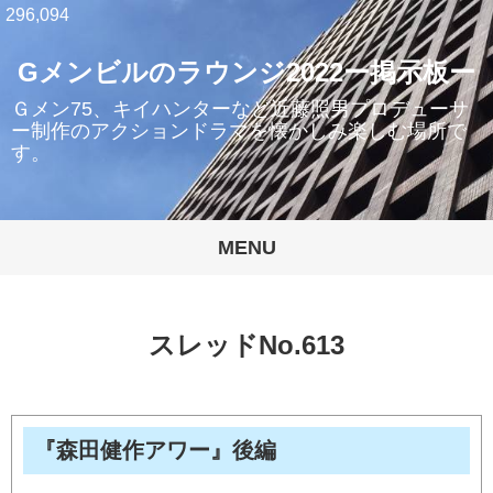
296,094
Gメンビルのラウンジ2022ー掲示板ー
Ｇメン75、キイハンターなど近藤照男プロデューサ
ー制作のアクションドラマを懐かしみ楽しむ場所で
す。
MENU
スレッドNo.613
『森田健作アワー』後編