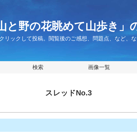
山と野の花眺めて山歩き」
クリックして投稿。閲覧後のご感想、問題点、など、な
検索
画像一覧
スレッドNo.3