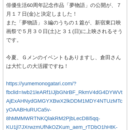
俳優生活60周年記念作品「夢物語」の公開が、７
月１７日(金)と決定しました！
また「夢物語」３編のうちの１篇が、新宿東口映
画祭で５月３０日(土)と３１(日)に上映されるそう
です。
今夏、Ｇメンのイベントもありますし、倉田さん
は大忙しの大活躍ですね！
https://yumemonogatari.com/?
fbclid=Iwb21leARf1IJjbGNrBF_RkmV4dG4DYWVt
AjExAHNydGMGYXBwX2lkDDM1MDY4NTUzMTc
yOAABHuRUCa5v-
8hMMMWRTNKQlakRM2PjbLecD8i5qq-
KU1jl7JXrwzmUfNkOZKum_aem_rTDbO1hHtK-