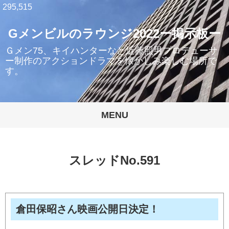
295,515
Gメンビルのラウンジ2022ー掲示板ー
Ｇメン75、キイハンターなど近藤照男プロデューサ
ー制作のアクションドラマを懐かしみ楽しむ場所で
す。
MENU
スレッドNo.591
倉田保昭さん映画公開日決定！