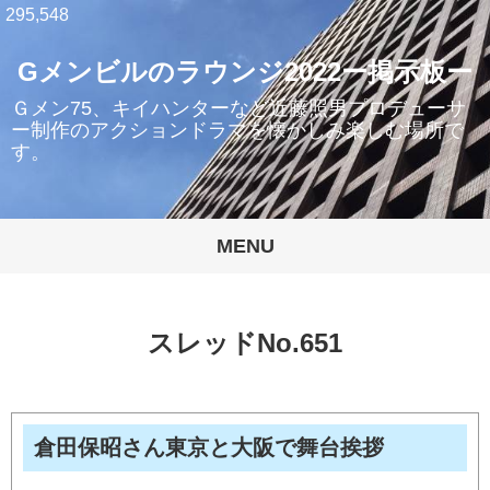
295,548
Gメンビルのラウンジ2022ー掲示板ー
Ｇメン75、キイハンターなど近藤照男プロデューサ
ー制作のアクションドラマを懐かしみ楽しむ場所で
す。
MENU
スレッドNo.651
倉田保昭さん東京と大阪で舞台挨拶