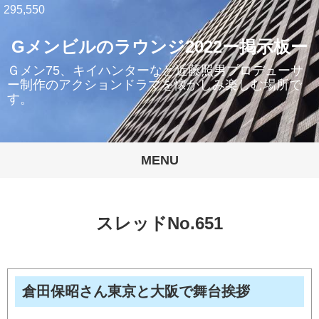
295,550
Gメンビルのラウンジ2022ー掲示板ー
Ｇメン75、キイハンターなど近藤照男プロデューサ
ー制作のアクションドラマを懐かしみ楽しむ場所で
す。
MENU
スレッドNo.651
倉田保昭さん東京と大阪で舞台挨拶