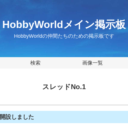
HobbyWorldメイン掲示板
HobbyWorldの仲間たちのための掲示板です
検索
画像一覧
スレッドNo.1
板を開設しました