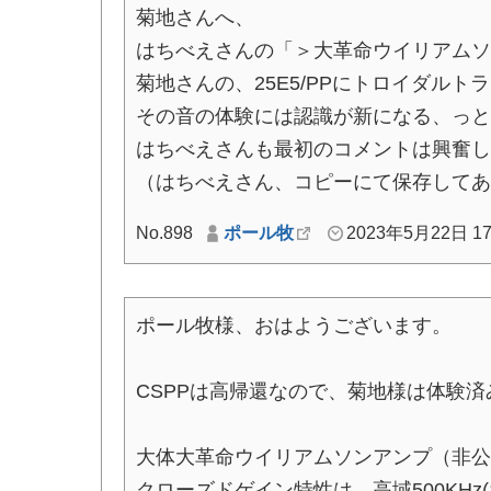
菊地さんへ、
はちべえさんの「＞大革命ウイリアムソ
菊地さんの、25E5/PPにトロイダルト
その音の体験には認識が新になる、っと
はちべえさんも最初のコメントは興奮し
（はちべえさん、コピーにて保存してあ
No.898
ポール牧
2023年5月22日 17
ポール牧様、おはようございます。
CSPPは高帰還なので、菊地様は体験済
大体大革命ウイリアムソンアンプ（非公
クローズドゲイン特性は、高域500KHz(1