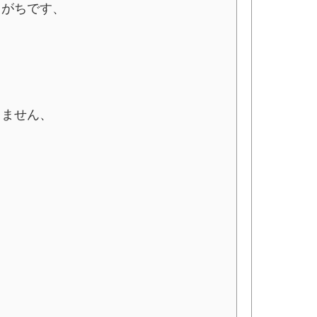
しがちです、
りません、