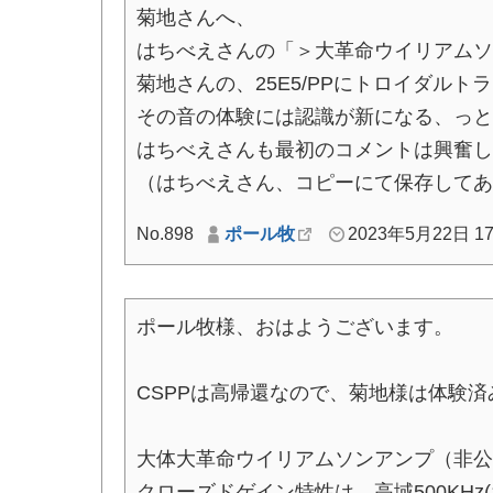
菊地さんへ、
はちべえさんの「＞大革命ウイリアムソ
菊地さんの、25E5/PPにトロイダルト
その音の体験には認識が新になる、っと
はちべえさんも最初のコメントは興奮し
（はちべえさん、コピーにて保存してあ
No.898
ポール牧
2023年5月22日 17
ポール牧様、おはようございます。
CSPPは高帰還なので、菊地様は体験済
大体大革命ウイリアムソンアンプ（非公
クローズドゲイン特性は、高域500KHz(1