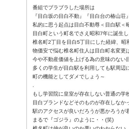
番組でブラブラした場所は
『目白坂の目白不動』『目白台の椿山荘
私的に思う起点は目白不動尊＜目白駅＜昭
目白町という町名でさえ昭和7年に誕生
椎名町2丁目を目白5丁目にした経緯、昭
物価安で悩む椎名町住人は目白町名変更
今や不動産価値を上げる為の意味のない
多くの学生が目白駅を利用しても駅周辺
町の機能としてダメでしょう～
.
もし学習院に皇室が存在しない普通の学
目白ブランドなどそのものが存在しなか
駅のアクセスが良いだろうが悪かろうが
まるで『ゴジラ』のように・・(笑)
椎名町は仲が良いのか悪いのわからない