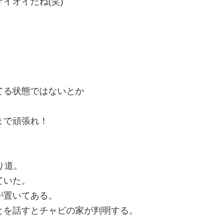
イオイだね(笑)
てる状態ではないとか
まで頑張れ！
り道。
ていた。
が置いてある。
とを話すとチャビの家が判明する。