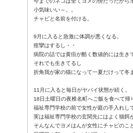
今までのネコは全てヨメの傍だったからオ
小気味いい～。。
チャビと名前を付ける。
9月に入ると急激に体調が悪くなる。
痙攣はするし・・
病院の話では黄疸が酷く数値的には生き
それでも生きてるし
折角我が家の猫になって一夏だけって冬
11月に入ると毎日がヤバイ状態が続く。
18日土曜日の夜椎名町へご飯を食べて帰
福祉専門学校の前で女性が庭の手入れし
実は福祉専門学校の玄関先にはよく猫餌
そんなんでヨメはんが女性にチャビのこ