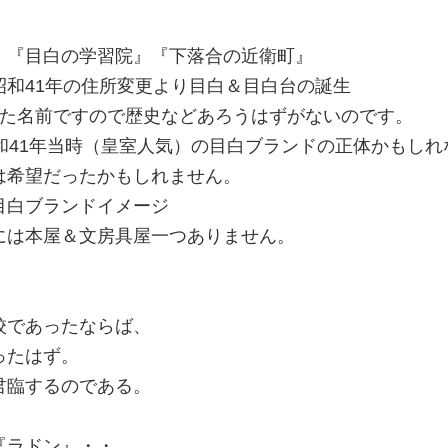
』『目白の学習院』『下落合の近衛町』
和41年の住所変更より目白＆目白台の誕生
した名前ですので歴史などあろうはずがないのです。
和41年当時（皇室人気）の目白ブランドの正体かもしれ
は希望だったかもしれません。
目白ブランドイメージ
には本屋＆文房具屋一つありません。
校であったならば、
ったはず。
君臨するのである。
『ラドン』・・