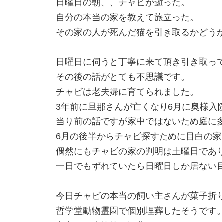
日曜日の朝、、チャビが逝った。
自分の本当の家を教えて旅立った。
その家の人が死んだ猫を引き取るかどう
日曜日に伺うと丁寧に来て頂き引き取っ
その後の話がとても不思議です。
チャビは老夫婦に育てられました。
3年前に旦那さんが亡くなり6月に奥様
当り前の話ですが家中ではないため庭に
6月の後半からチャビ探すために目白の
偶然にもチャビの家の判明は土曜日であ
一日でもずれていたら日曜日しか居ない
今日チャビの本当の飼い主さんが菓子折
哲学堂動物霊園で個別埋葬したそうです