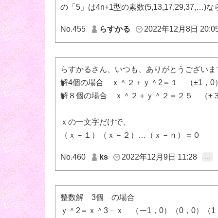
の「5」は4n+1型の素数(5,13,17,29,37
No.455
らすかる
2022年12月8日 20:0
らすかるさん、いつも、ありがとうございま
解4個の場合 ｘ＾２＋ｙ＾2＝１ （±1，0
解８個の場合 ｘ＾２＋ｙ＾２＝２５ （±３
ｘの一文字だけで、
（ｘ－１）（ｘ－２）…（ｘ－ｎ）＝０
No.460
ks
2022年12月9日 11:28
…
整数解 3個 の場合
ｙ＾2＝ｘ＾3－ｘ （ー1，0）（0，0）（1