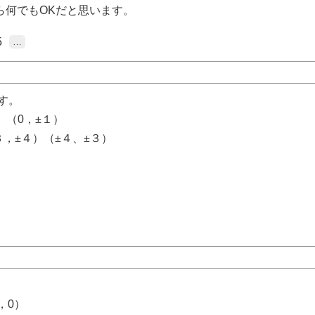
,…)なら何でもOKだと思います。
5
…
す。
）（0，±１）
，±４）（±４、±３）
，0）