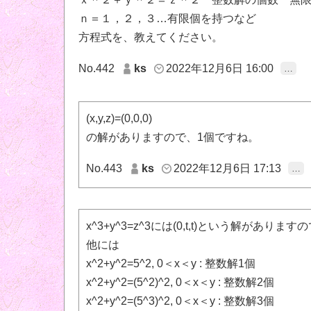
ｎ＝１，２，３…有限個を持つなど
方程式を、教えてください。
No.442
ks
2022年12月6日 16:00
…
(x,y,z)=(0,0,0)
の解がありますので、1個ですね。
No.443
ks
2022年12月6日 17:13
…
x^3+y^3=z^3には(0,t,t)という解があり
他には
x^2+y^2=5^2, 0＜x＜y : 整数解1個
x^2+y^2=(5^2)^2, 0＜x＜y : 整数解2個
x^2+y^2=(5^3)^2, 0＜x＜y : 整数解3個