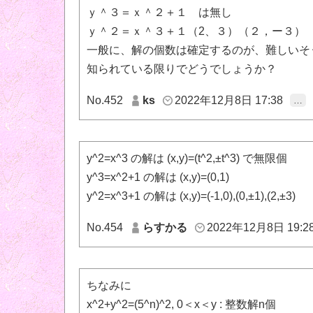
ｙ＾３＝ｘ＾２＋１ は無し
ｙ＾２＝ｘ＾３＋１（2、３）（２，ー３）
一般に、解の個数は確定するのが、難しいそ
知られている限りでどうでしょうか？
No.452
ks
2022年12月8日 17:38
…
y^2=x^3 の解は (x,y)=(t^2,±t^3) で無限個
y^3=x^2+1 の解は (x,y)=(0,1)
y^2=x^3+1 の解は (x,y)=(-1,0),(0,±1),(2,±3)
No.454
らすかる
2022年12月8日 19:2
ちなみに
x^2+y^2=(5^n)^2, 0＜x＜y : 整数解n個