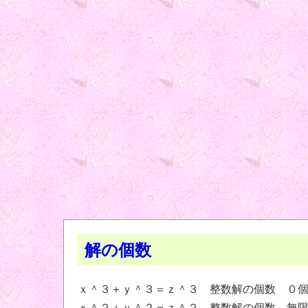
解の個数
ｘ＾３＋ｙ＾３＝ｚ＾３ 整数解の個数 ０
ｘ＾２＋ｙ＾２＝ｚ＾２ 整数解の個数 無