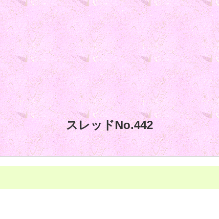
スレッドNo.442
個
限