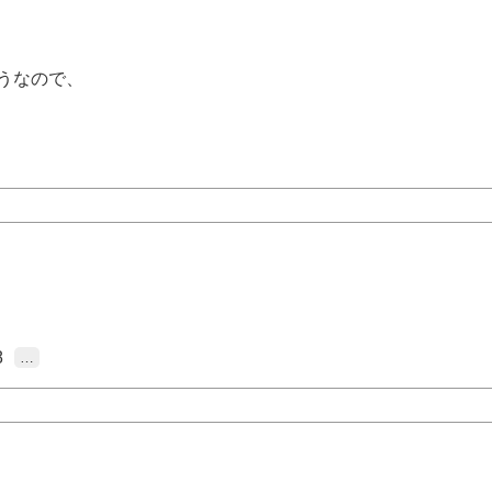
うなので、
8
…