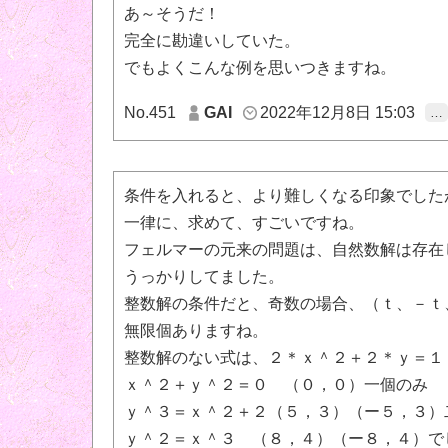
あ～そうだ！
完全に勘違いしていた。
でもよくこんな例を思いつきますね。
No.451
GAI
2022年12月8日 15:03
…
条件を入れると、より難しくなる印象でした
一律に、求めて、すごいですね。
フェルマーの元来の問題は、自然数解は存在
うっかりしてました。
整数解の条件だと、奇数の場合、（ｔ、－ｔ
無限個ありますね。
整数解のない式は、２＊ｘ＾２＋２＊ｙ＝１
ｘ＾２＋ｙ＾２＝０ （０，０）一個のみ
ｙ＾３＝ｘ＾２＋２（５，３）（ー５，３）
ｙ＾２＝ｘ＾３ （８，４）（ー８，４）で