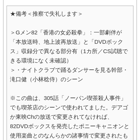
★備考＜推察で失礼します＞
＞Gメン82「香港の女必殺拳」：一部劇伴が
「本放送時、地上波再放送」と「DVDボック
ス」収録分で異なる部分有（1カ所／CS試聴で
きる環境になく未確認）
＞・ナイトクラブで踊るダンサーを見る幹部・
滝口健（小林稔侍）のシーン
※この曲は、305話「ノーパン喫茶殺人事件」
でも喫茶店のシーンで使われてました。デアゴ
か東映Chの放送で変更されてなければ、
82DVDボックスを発売したポニーキャニオンと
使用楽曲とのなんらかの諸事情で変更されたも