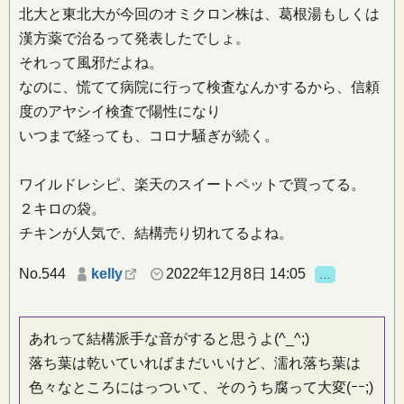
北大と東北大が今回のオミクロン株は、葛根湯もしくは
漢方薬で治るって発表したでしょ。
それって風邪だよね。
なのに、慌てて病院に行って検査なんかするから、信頼
度のアヤシイ検査で陽性になり
いつまで経っても、コロナ騒ぎが続く。
ワイルドレシピ、楽天のスイートペットで買ってる。
２キロの袋。
チキンが人気で、結構売り切れてるよね。
No.544
kelly
2022年12月8日 14:05
…
あれって結構派手な音がすると思うよ(^_^;)
落ち葉は乾いていればまだいいけど、濡れ落ち葉は
色々なところにはっついて、そのうち腐って大変(ｰｰ;)