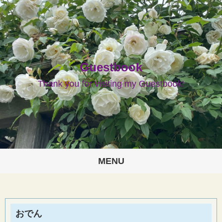
Guestbook
Thank you for visiting my Guestbook!
MENU
おでん