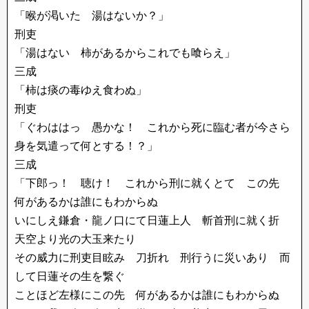
「喉が渇いた 湯はないか？」
刑吏
「湯はない 柿があるからこれでも喰らえ」
三成
「柿は痰の毒ゆえ食わぬ」
刑吏
「ぐわははっ 愚かな！ これから死に臨む者が今さら
身を気遣って何とする！？」
三成
「下郎っ！ 聴け！ これから刑に就くとて この先
何があるかは誰にもわからぬ
いにしえ鎌倉・龍ノ口にて日蓮上人 斬首刑に就く折
天空より光の大玉来たり
その威力に刑吏目眩み 刀折れ 刑行うに災いあり 而
して日蓮その生を繋ぐ
ことほど左様にこの先 何があるかは誰にもわからぬ