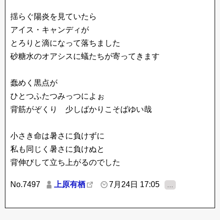
揺らぐ陽炎を見ていたら
アイス・キャンディが
とろりと滴になって落ちました
砂糖水のオアシスに蟻たちが寄ってきます
蠢めく黒点が
ひとつふたつみっつによぉ
背筋がぞくり 少しばかりこそばゆい哉
小さき命は暑さに負けずに
私も同じく暑さに負けぬと
背伸びして立ち上がるのでした
No.7497
上原有栖
7月24日 17:05
…