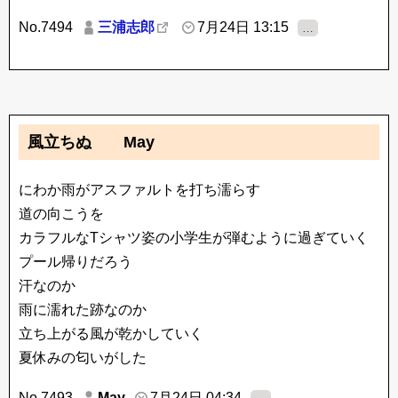
No.7494
三浦志郎
7月24日 13:15
…
風立ちぬ May
にわか雨がアスファルトを打ち濡らす
道の向こうを
カラフルなTシャツ姿の小学生が弾むように過ぎていく
プール帰りだろう
汗なのか
雨に濡れた跡なのか
立ち上がる風が乾かしていく
夏休みの匂いがした
No.7493
May
7月24日 04:34