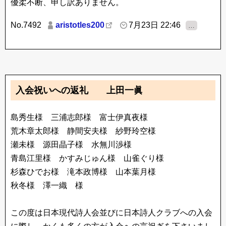
優柔不断、申し訳ありません。
No.7492
aristotles200
7月23日 22:46
…
入会祝いへの返礼 上田一眞
島秀生様 三浦志郎様 富士伊真夜様
荒木章太郎様 静間安夫様 紗野玲空様
瀬未様 源田晶子様 水無川渉様
青島江里様 かすみじゅん様 山雀ぐり様
杉森ひでお様 滝本政博様 山本葉月様
秋冬様 澤一織 様
この度は日本現代詩人会並びに日本詩人クラブへの入会