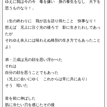
ゆえに我は今の今 毒を嫌い 身の養生をなし 天下を
思うものなり！」
（生の終わりに 我が志を語り得たこと 快事なり！
想えば 兄上に注ぐ光の後ろで 影に生きたわしであっ
たが
それゆえ余人には味わえぬ格別の生き方でもあったこと
よ）
弟・三成は兄の顔を思い浮かべた
それは
自分の顔を思うことでもあった
（兄上に会いにゆく これからは常に共にあり）
そう 呟いた
首を前に伸ばした
肌に冷たい刃を感じたその後