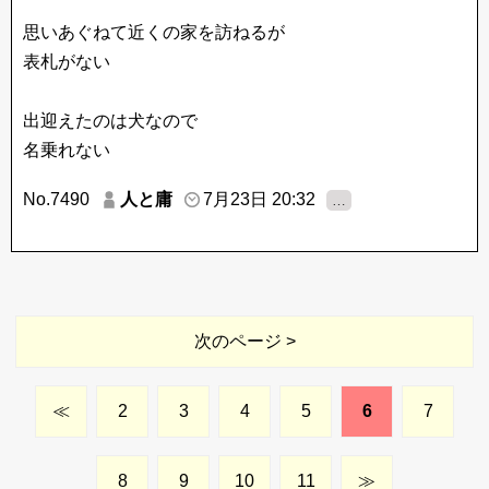
思いあぐねて近くの家を訪ねるが
表札がない
出迎えたのは犬なので
名乗れない
No.7490
人と庸
7月23日 20:32
…
次のページ >
≪
2
3
4
5
6
7
8
9
10
11
≫